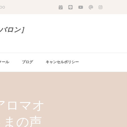
:00
［バロン］
クール
ブログ
キャンセルポリシー
アロマオ
さまの声