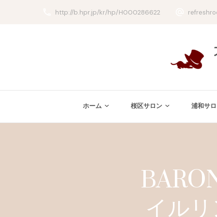
http://b.hpr.jp/kr/hp/H000286622
refreshr
ホーム
桜区サロン
浦和サロ
BAR
イルリ