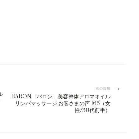
次の投稿
ル
BARON［バロン］美容整体アロマオイル
女
リンパマッサージ お客さまの声 165（女
性/30代前半）