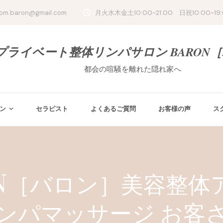
oom.baron@gmail.com
月火水木金土10:00~21:00 日祝10:00~19
プライベート整体リンパサロン BARON
都会の喧騒を離れた隠れ家へ
ン
セラピスト
よくあるご質問
お客様の声
ス
ON［バロン］美容整体
ンパマッサージ お客