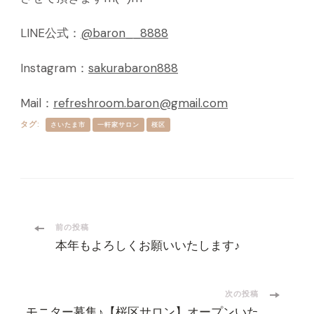
LINE公式：
@baron__8888
Instagram：
sakurabaron888
Mail：
refreshroom.baron@gmail.com
タグ:
さいたま市
一軒家サロン
桜区
投
前の投稿
本年もよろしくお願いいたします♪
稿
ナ
次の投稿
モニター募集♪【桜区サロン】オープンいた