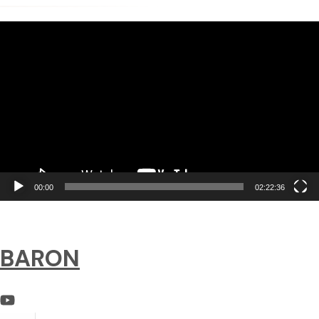
動
画
プ
レ
ー
ヤ
ー
00:00
02:22:36
BARON