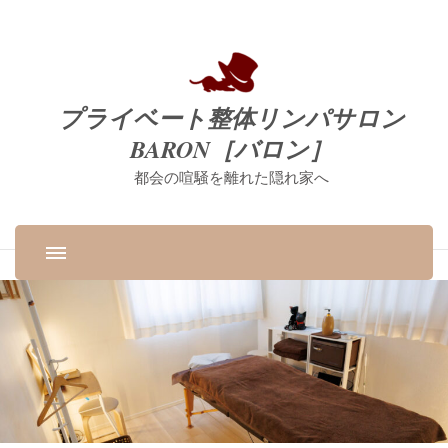
プライベート整体リンパサロン
BARON［バロン］
都会の喧騒を離れた隠れ家へ