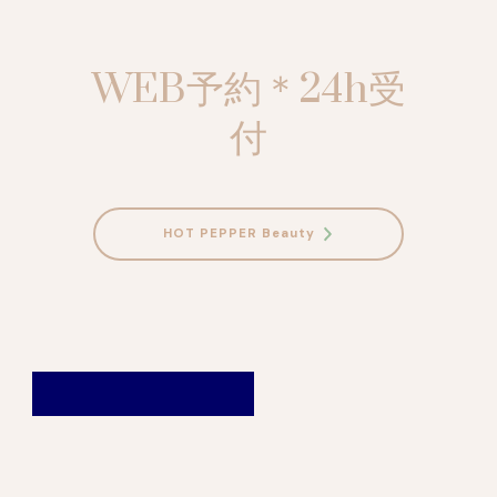
WEB予約＊24h受
付
HOT PEPPER Beauty