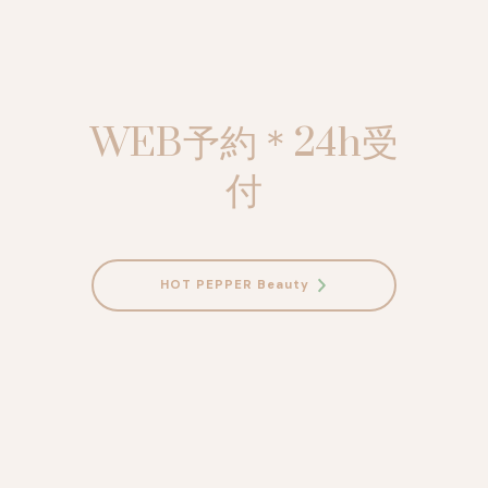
WEB予約＊24h受
付
HOT PEPPER Beauty