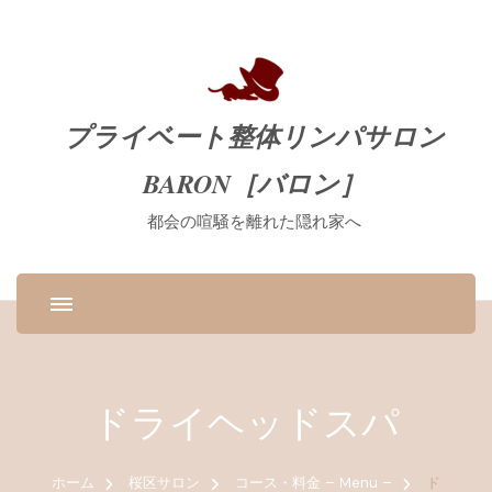
プライベート整体リンパサロン
BARON［バロン］
都会の喧騒を離れた隠れ家へ
ドライヘッドスパ
ホーム
桜区サロン
コース・料金 – Menu –
ド