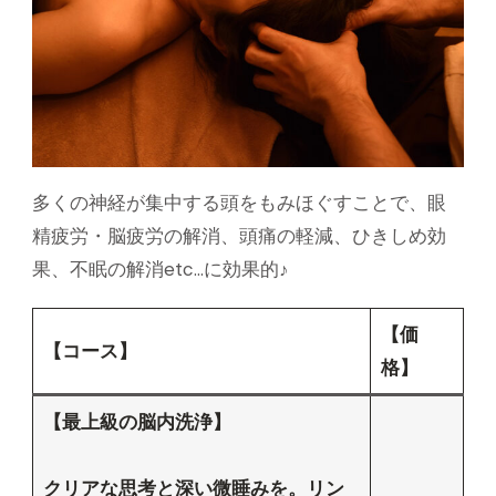
多くの神経が集中する頭をもみほぐすことで、眼
精疲労・脳疲労の解消、頭痛の軽減、ひきしめ効
果、不眠の解消etc…に効果的♪
【価
【コース】
格】
【最上級の脳内洗浄】
クリアな思考と深い微睡みを。リン