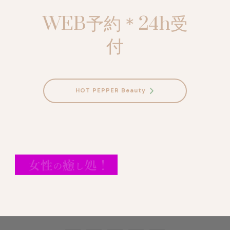
WEB予約＊24h受
付
HOT PEPPER Beauty