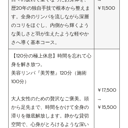
歴20年の独自手技で根本から整えま
￥11,500
す。全身のリンパを流しながら深層
のコリをほぐし、内側から輝くよう
な美しさと羽が生えたような軽やか
さへ導く基本コース。
【120分の極上休息】時間を忘れて心
身を解き放つ。
美容リンパ『美芳整』120分（施術
100分）
￥17,500
大人女性のための贅沢なご褒美。頭
→
から足先まで、時間をかけて全身の
￥15,500
滞りを徹底解放します。静かな貸切
空間で、心身がとろけるような深い