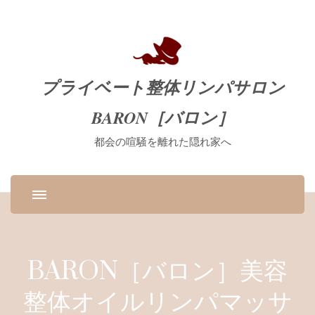
プライベート整体リンパサロン
BARON［バロン］
都会の喧騒を離れた隠れ家へ
BARON［バロン］美容
整体オイルリンパマッサ