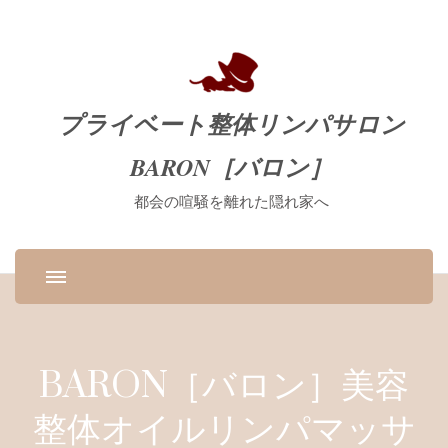
プライベート整体リンパサロン
BARON［バロン］
都会の喧騒を離れた隠れ家へ
BARON［バロン］美容
整体オイルリンパマッサ