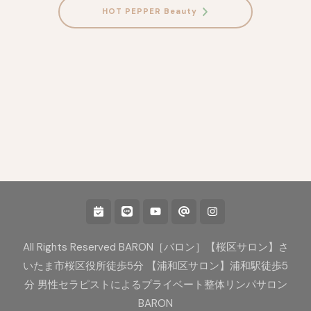
HOT PEPPER Beauty
All Rights Reserved BARON［バロン］【桜区サロン】さ
いたま市桜区役所徒歩5分 【浦和区サロン】浦和駅徒歩5
分 男性セラピストによるプライベート整体リンパサロン
BARON