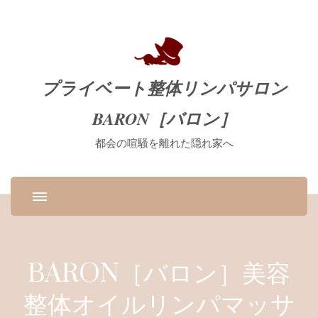
プライベート整体リンパサロン
BARON［バロン］
都会の喧騒を離れた隠れ家へ
BARON［バロン］美容
整体オイルリンパマッサ