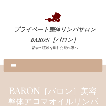
プライベート整体リンパサロン
BARON［バロン］
都会の喧騒を離れた隠れ家へ
BARON［バロン］美容
整体アロマオイルリンパ