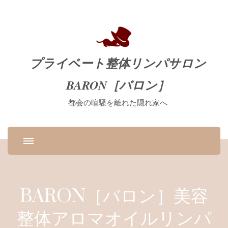
プライベート整体リンパサロン
BARON［バロン］
都会の喧騒を離れた隠れ家へ
BARON［バロン］美容
整体アロマオイルリンパ