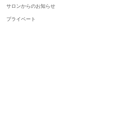
サロンからのお知らせ
プライベート