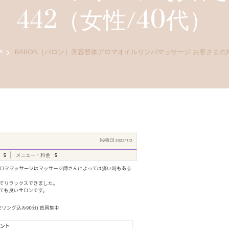
442（女性/40代）
声
BARON［バロン］美容整体アロマオイルリンパマッサージ お客さまの声 