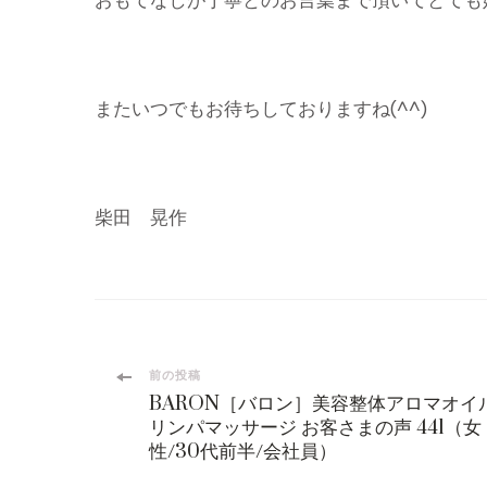
おもてなしが丁寧とのお言葉まで頂いてとても
またいつでもお待ちしておりますね(^^)
柴田 晃作
投
前の投稿
BARON［バロン］美容整体アロマオイ
稿
リンパマッサージ お客さまの声 441（女
性/30代前半/会社員）