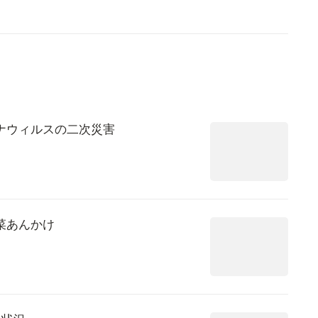
ナウィルスの二次災害
菜あんかけ