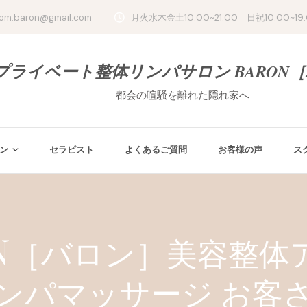
oom.baron@gmail.com
月火水木金土10:00~21:00 日祝10:00~19
プライベート整体リンパサロン BARON
都会の喧騒を離れた隠れ家へ
ン
セラピスト
よくあるご質問
お客様の声
ス
ON［バロン］美容整体
ンパマッサージ お客