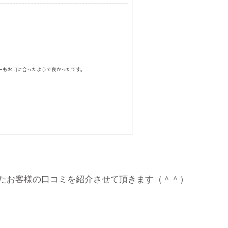
たお客様の口コミを紹介させて頂きます（＾＾）