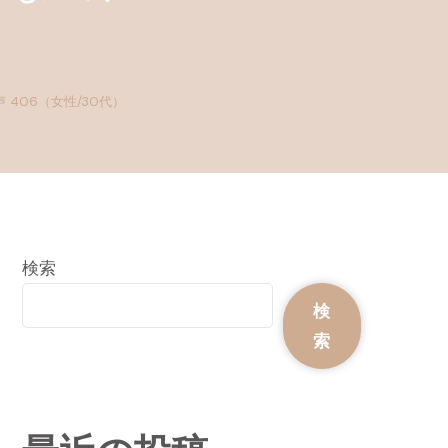
406（女性/30代）
検索
検
索