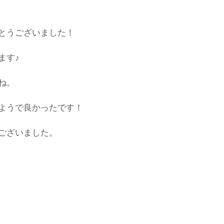
とうございました！
ます♪
ね。
ようで良かったです！
ございました。