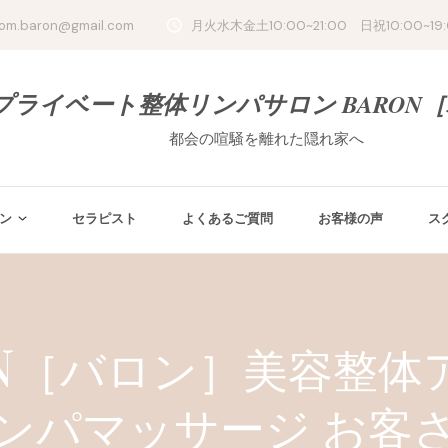
oom.baron@gmail.com
月火水木金土10:00~21:00 日祝10:00~19
プライベート整体リンパサロン BARON
都会の喧騒を離れた隠れ家へ
ン
セラピスト
よくあるご質問
お客様の声
ス
ON［バロン］美容整体
ンパマッサージ お客