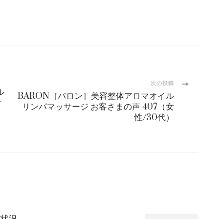
次の投稿
ル
BARON［バロン］美容整体アロマオイル
女
リンパマッサージ お客さまの声 407（女
性/30代）
き状況