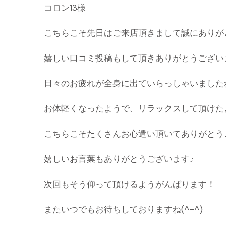
コロン13様
こちらこそ先日はご来店頂きまして誠にありが
嬉しい口コミ投稿もして頂きありがとうござい
日々のお疲れが全身に出ていらっしゃいました
お体軽くなったようで、リラックスして頂けた
こちらこそたくさんお心遣い頂いてありがとう
嬉しいお言葉もありがとうございます♪
次回もそう仰って頂けるようがんばります！
またいつでもお待ちしておりますね(^-^)