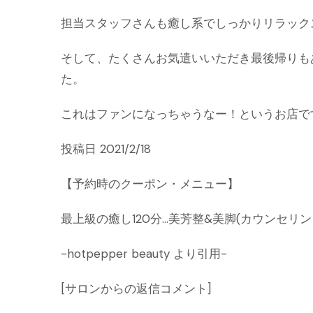
担当スタッフさんも癒し系でしっかりリラック
そして、たくさんお気遣いいただき最後帰りも
た。
これはファンになっちゃうなー！というお店で
投稿日 2021/2/18
【予約時のクーポン・メニュー】
最上級の癒し120分…美芳整&美脚(カウンセリング
-hotpepper beauty より引用-
[サロンからの返信コメント]