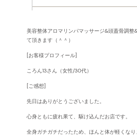
美容整体アロマリンパマッサージ&頭蓋骨調整
て頂きます（＾＾）
[お客様プロフィール]
ころん13
さん（女性/30代）
[ご感想]
先日はありがとうございました。
心身ともに疲れ果て、駆け込んだお店です。
全身ガチガチだったため、ほんと体が軽くなり