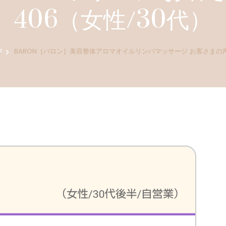
406（女性/30代）
声
BARON［バロン］美容整体アロマオイルリンパマッサージ お客さまの声 