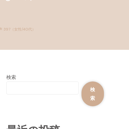
397（女性/40代）
検索
検
索