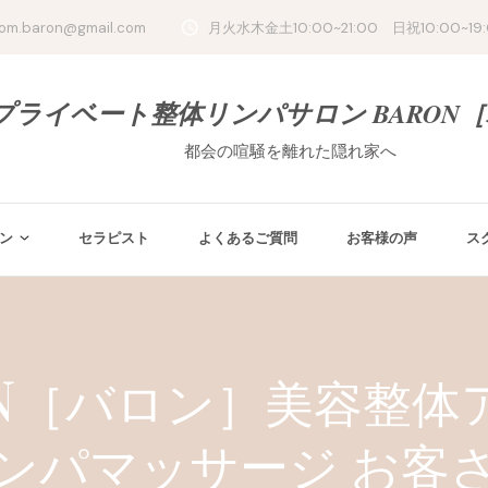
oom.baron@gmail.com
月火水木金土10:00~21:00 日祝10:00~19
プライベート整体リンパサロン BARON
都会の喧騒を離れた隠れ家へ
ン
セラピスト
よくあるご質問
お客様の声
ス
ON［バロン］美容整体
ンパマッサージ お客