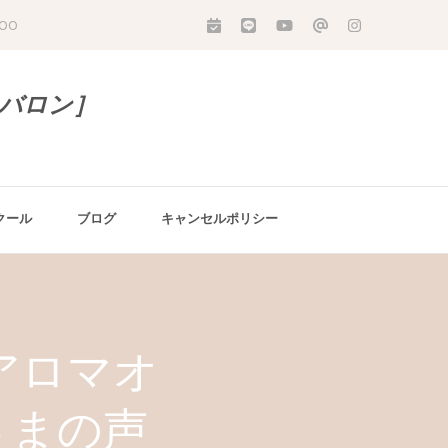
:00
［バロン］
クール
ブログ
キャンセルポリシー
アロマオ
さまの声