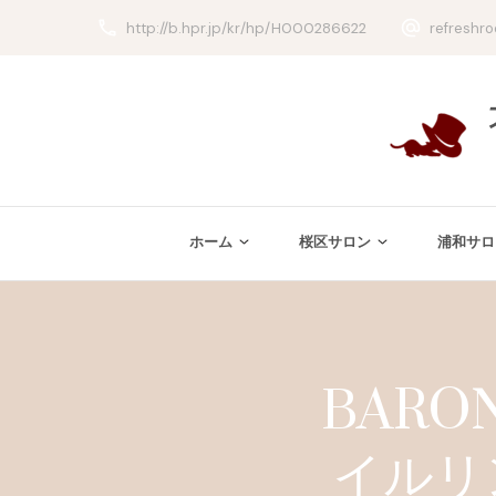
http://b.hpr.jp/kr/hp/H000286622
refreshr
ホーム
桜区サロン
浦和サロ
BAR
イルリ