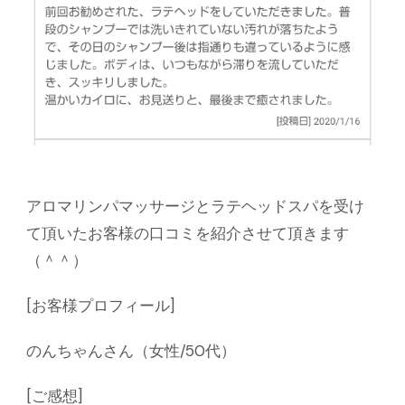
アロマリンパマッサージとラテヘッドスパを受け
て頂いたお客様の口コミを紹介させて頂きます
（＾＾）
[お客様プロフィール]
のんちゃんさん（女性/50代）
[ご感想]