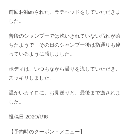
前回お勧めされた、ラテヘッドをしていただきま
した。
普段のシャンプーでは洗いきれていない汚れが落
ちたようで、その日のシャンプー後は指通りも違
っているように感じました。
ボディは、いつもながら滞りを流していただき、
スッキリしました。
温かいカイロに、お見送りと、最後まで癒されま
した。
投稿日 2020/1/16
【予約時のクーポン・メニュー】