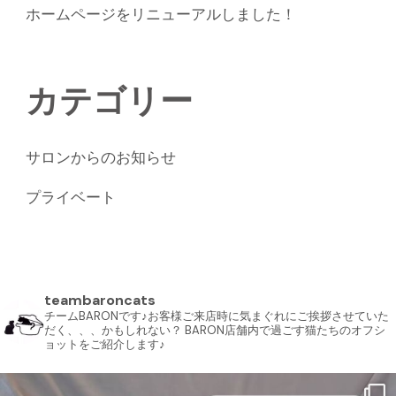
ホームページをリニューアルしました！
カテゴリー
サロンからのお知らせ
プライベート
teambaroncats
チームBARONです♪お客様ご来店時に気まぐれにご挨拶させていた
だく、、、かもしれない？ BARON店舗内で過ごす猫たちのオフシ
ョットをご紹介します♪