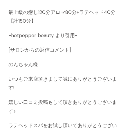
最上級の癒し120分アロマ80分+ラテヘッド40分
【計150分】
-hotpepper beauty より引用-
[サロンからの返信コメント]
のんちゃん様
いつもご来店頂きまして誠にありがとうございま
す!
嬉しい口コミ投稿もして頂きありがとうございま
す♪
ラテヘッドスパをお試し頂いてありがとうござい