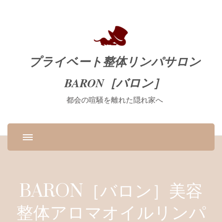
プライベート整体リンパサロン
BARON［バロン］
都会の喧騒を離れた隠れ家へ
BARON［バロン］美容
整体アロマオイルリンパ