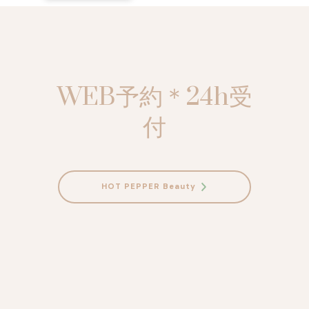
WEB予約＊24h受
付
HOT PEPPER Beauty