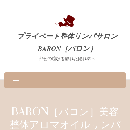
プライベート整体リンパサロン
BARON［バロン］
都会の喧騒を離れた隠れ家へ
BARON［バロン］美容
整体アロマオイルリンパ