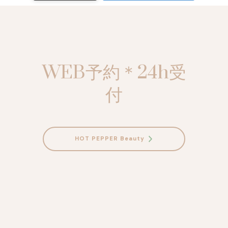
WEB予約＊24h受
付
HOT PEPPER Beauty