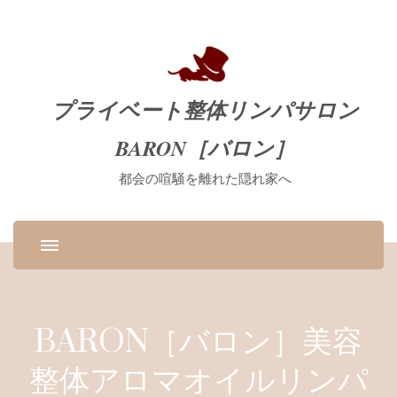
プライベート整体リンパサロン
BARON［バロン］
都会の喧騒を離れた隠れ家へ
BARON［バロン］美容
整体アロマオイルリンパ