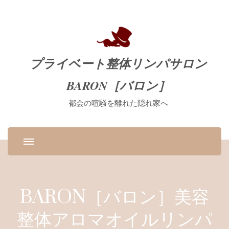
プライベート整体リンパサロン
BARON［バロン］
都会の喧騒を離れた隠れ家へ
BARON［バロン］美容
整体アロマオイルリンパ