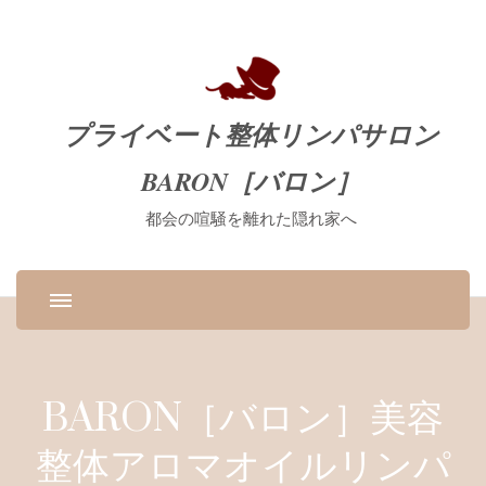
プライベート整体リンパサロン
BARON［バロン］
都会の喧騒を離れた隠れ家へ
BARON［バロン］美容
整体アロマオイルリンパ