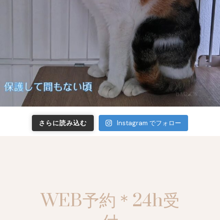
さらに読み込む
Instagram でフォロー
WEB予約＊24h受