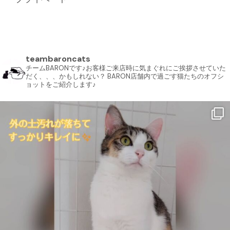
teambaroncats
チームBARONです♪お客様ご来店時に気まぐれにご挨拶させていた
だく、、、かもしれない？ BARON店舗内で過ごす猫たちのオフシ
ョットをご紹介します♪