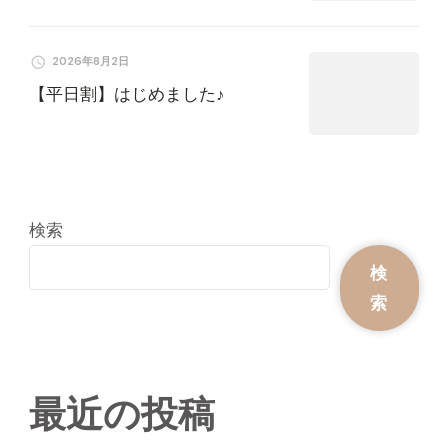
2026年8月2日
【平日割】はじめました♪
検索
検
索
最近の投稿