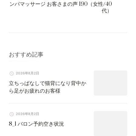
ンパマッサージ お客さまの声 190（女性/40
ゲ
代）
ー
シ
ョ
おすすめ記事
ン
2026年8月2日
立ちっぱなしで猫背になり背中か
ら足がお疲れのお客様
2026年8月2日
8_1 バロン予約空き状況