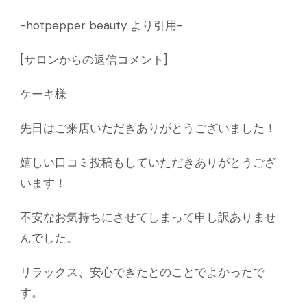
-hotpepper beauty より引用-
[サロンからの返信コメント]
ケーキ様
先日はご来店いただきありがとうございました！
嬉しい口コミ投稿もしていただきありがとうござ
います！
不安なお気持ちにさせてしまって申し訳ありませ
んでした。
リラックス、安心できたとのことでよかったで
す。