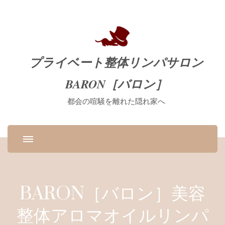
プライベート整体リンパサロン
BARON［バロン］
都会の喧騒を離れた隠れ家へ
BARON［バロン］美容
整体アロマオイルリンパ