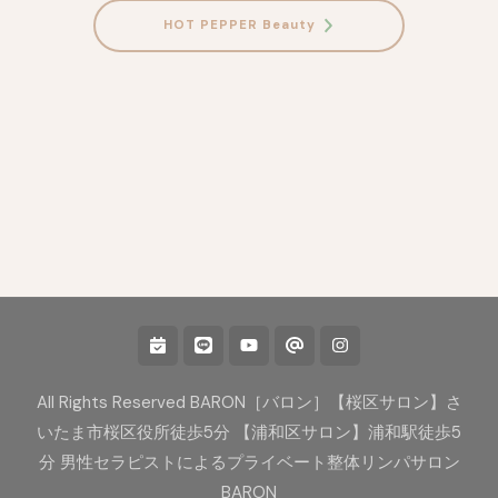
HOT PEPPER Beauty
All Rights Reserved BARON［バロン］【桜区サロン】さ
いたま市桜区役所徒歩5分 【浦和区サロン】浦和駅徒歩5
分 男性セラピストによるプライベート整体リンパサロン
BARON