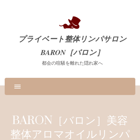
プライベート整体リンパサロン
BARON［バロン］
都会の喧騒を離れた隠れ家へ
BARON［バロン］美容
整体アロマオイルリンパ