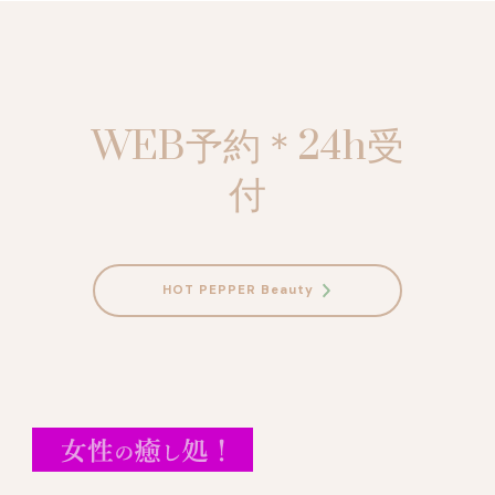
WEB予約＊24h受
付
HOT PEPPER Beauty