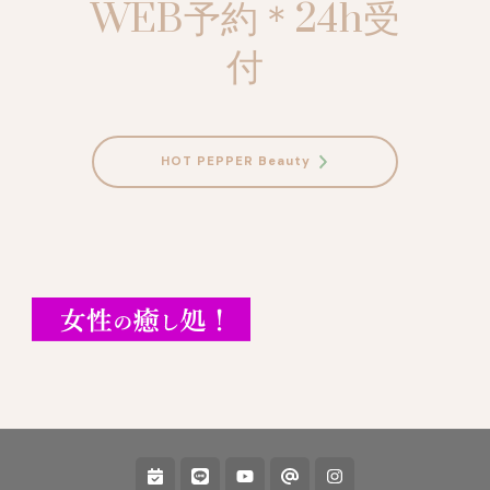
WEB予約＊24h受
付
HOT PEPPER Beauty