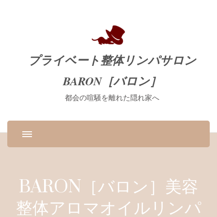
プライベート整体リンパサロン
BARON［バロン］
都会の喧騒を離れた隠れ家へ
BARON［バロン］美容
整体アロマオイルリンパ