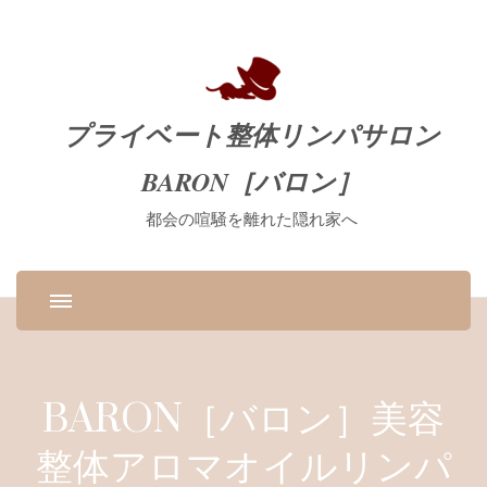
プライベート整体リンパサロン
BARON［バロン］
都会の喧騒を離れた隠れ家へ
BARON［バロン］美容
整体アロマオイルリンパ