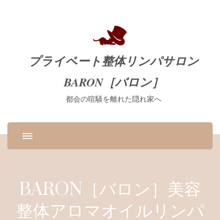
プライベート整体リンパサロン
BARON［バロン］
都会の喧騒を離れた隠れ家へ
BARON［バロン］美容
整体アロマオイルリンパ